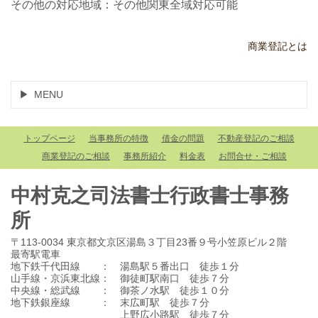
その他の対応地域：その他関東全域対応可能
商業登記とは
MENU
トップページ
当事務所の特徴
借金の問題
不動産登記のご相談
商業登記のご相談
事務所紹介
料金表
お問合せ・ご相談
中村克之司法書士行政書士事務
所
〒113-0034 東京都文京区湯島３丁目23番９号小笠原ビル２階
最寄駅電車
地下鉄千代田線 ： 湯島駅５番出口 徒歩１分
山手線・京浜東北線： 御徒町駅南口 徒歩７分
中央線・総武線 ： 御茶ノ水駅 徒歩１０分
地下鉄銀座線 ： 末広町駅 徒歩７分
上野広小路駅 徒歩７分