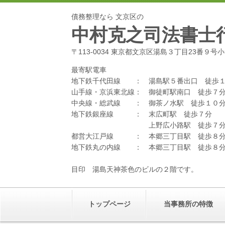
債務整理なら 文京区の
中村克之司法書士
〒113-0034 東京都文京区湯島３丁目23番９
最寄駅電車
地下鉄千代田線 ： 湯島駅５番出口 徒歩
山手線・京浜東北線： 御徒町駅南口 徒歩７
中央線・総武線 ： 御茶ノ水駅 徒歩１０
地下鉄銀座線 ： 末広町駅 徒歩７分
上野広小路駅 徒歩７
都営大江戸線 ： 本郷三丁目駅 徒歩８
地下鉄丸の内線 ： 本郷三丁目駅 徒歩８
目印 湯島天神茶色のビルの２階です。
トップページ
当事務所の特徴