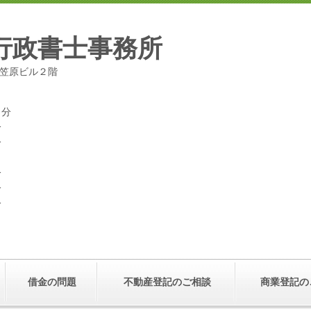
行政書士事務所
号小笠原ビル２階
１分
分
分
分
分
分
借金の問題
不動産登記のご相談
商業登記の